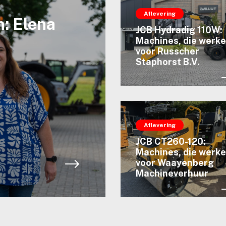
Aflevering
: Elena
JCB Hydradig 110W:
Machines, die werk
voor Russcher
Staphorst B.V.
Aflevering
JCB CT260-120:
Machines, die werk
voor Waayenberg
Machineverhuur