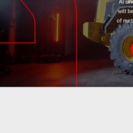
Al si
wilt b
of met