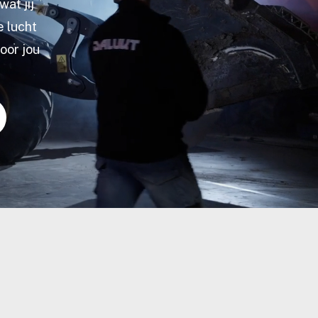
at jij
e lucht
oor jou