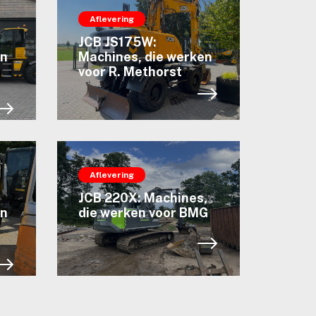
Aflevering
JCB JS175W:
en
Machines, die werken
voor R. Methorst
Aflevering
JCB 220X: Machines,
en
die werken voor BMG