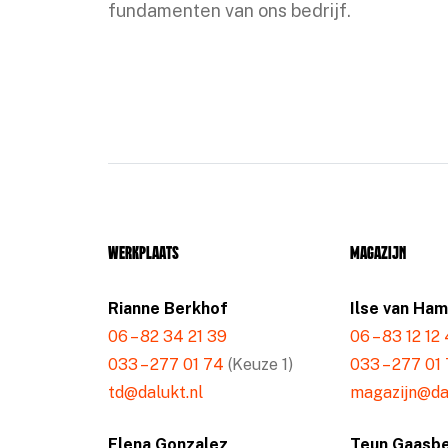
fundamenten van ons bedrijf.
Werkplaats
Magazijn
Rianne Berkhof
Ilse van Ha
06 – 82 34 21 39
06 – 83 12 12
033 – 277 01 74
(Keuze 1)
033 – 277 01
td@dalukt.nl
magazijn@dal
Elena Gonzalez
Teun Gaasb