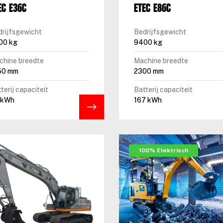
EC E36C
ETEC E86C
drijfsgewicht
Bedrijfsgewicht
00 kg
9400 kg
chine breedte
Machine breedte
50 mm
2300 mm
terij capaciteit
Batterij capaciteit
 kWh
167 kWh
100% Elektrisch