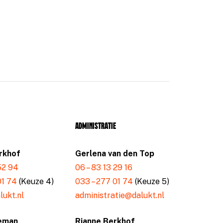
Administratie
rkhof
Gerlena van den Top
 52 94
06 – 83 13 29 16
01 74
(Keuze 4)
033 – 277 01 74
(Keuze 5)
ukt.nl
administratie@dalukt.nl
eman
Rianne Berkhof