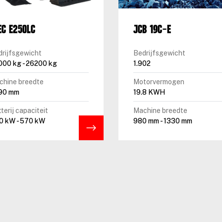
EC E250LC
JCB 19C-E
drijfsgewicht
Bedrijfsgewicht
000 kg - 26200 kg
1.902
chine breedte
Motorvermogen
90 mm
19.8 KWH
terij capaciteit
Machine breedte
0 kW - 570 kW
980 mm - 1330 mm