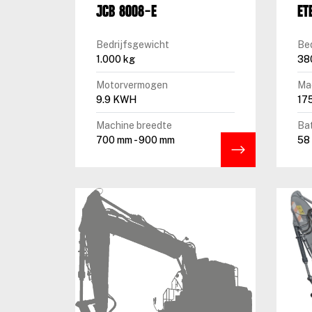
JCB 8008-E
ET
Bedrijfsgewicht
Be
1.000 kg
38
Motorvermogen
Ma
9.9 KWH
17
Machine breedte
Bat
700 mm - 900 mm
58