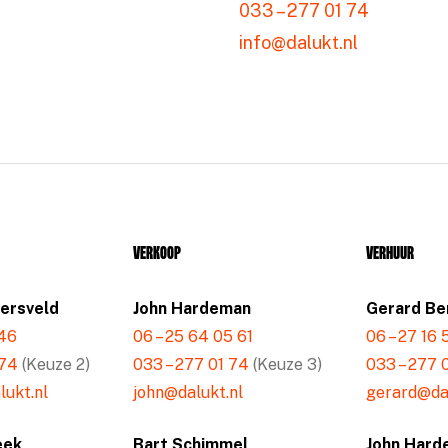
033 – 277 01 74
info@dalukt.nl
Verkoop
Verhuur
mersveld
John Hardeman
Gerard Be
 46
06 – 25 64 05 61
06 – 27 16
 74
(Keuze 2)
033 – 277 01 74
(Keuze 3)
033 – 277 
ukt.nl
john@dalukt.nl
gerard@dal
eek
Bart Schimmel
John Hard