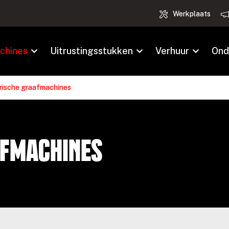
Werkplaats
chines
Uitrustingsstukken
Verhuur
Ond
rische graafmachines
afmachines