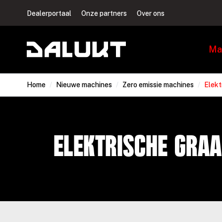
Dealerportaal
Onze partners
Over ons
Ma
Home
/
Nieuwe machines
/
Zero emissie machines
/
Elekt
Elektrische gra