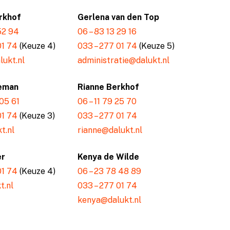
rkhof
Gerlena van den Top
 52 94
06 – 83 13 29 16
01 74
(Keuze 4)
033 – 277 01 74
(Keuze 5)
ukt.nl
administratie@dalukt.nl
eman
Rianne Berkhof
 05 61
06 – 11 79 25 70
01 74
(Keuze 3)
033 – 277 01 74
t.nl
rianne@dalukt.nl
er
Kenya de Wilde
01 74
(Keuze 4)
06 – 23 78 48 89
t.nl
033 – 277 01 74
kenya@dalukt.nl