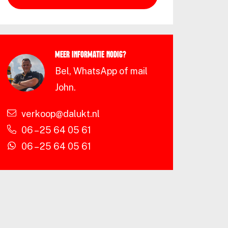
Meer informatie nodig?
Bel, WhatsApp of mail
John.
verkoop@dalukt.nl
06 – 25 64 05 61
06 – 25 64 05 61