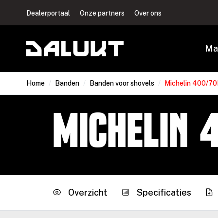
Dealerportaal
Onze partners
Over ons
Ma
Home
/
Banden
/
Banden voor shovels
/
Michelin 400/7
Michelin 
Overzicht
Specificaties