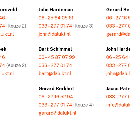
mersveld
John Hardeman
Gerard Be
 46
06 – 25 64 05 61
06 – 27 16
 74
(Keuze 2)
033 – 277 01 74
(Keuze 3)
033 – 277 
ukt.nl
john@dalukt.nl
gerard@dal
eek
Bart Schimmel
John Hard
 46
06 – 45 87 07 99
06 – 25 64
 74
(Keuze 2)
033 – 277 01 74
033 – 277 
ukt.nl
bart@dalukt.nl
john@daluk
Gerard Berkhof
Jacco Pat
06 – 27 16 52 94
033 – 277 
033 – 277 01 74
(Keuze 4)
info@daluk
gerard@dalukt.nl