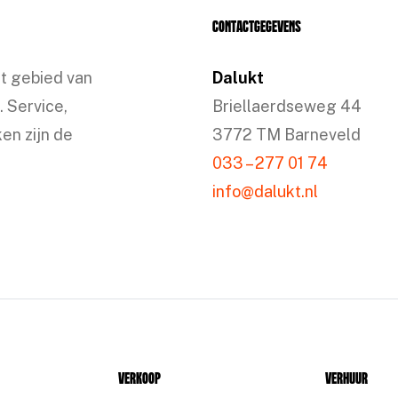
Contactgegevens
et gebied van
Dalukt
. Service,
Briellaerdseweg 44
en zijn de
3772 TM Barneveld
033 – 277 01 74
info@dalukt.nl
Verkoop
Verhuur