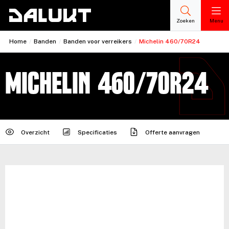
Zoeken
Menu
Home
/
Banden
/
Banden voor verreikers
/
Michelin 460/70R24
Michelin 460/70R24
Overzicht
Specificaties
Offerte aanvragen