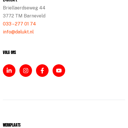
Briellaerdseweg 44
3772 TM Barneveld
033 – 277 01 74
info@dalukt.nl
Volg ons
Werkplaats