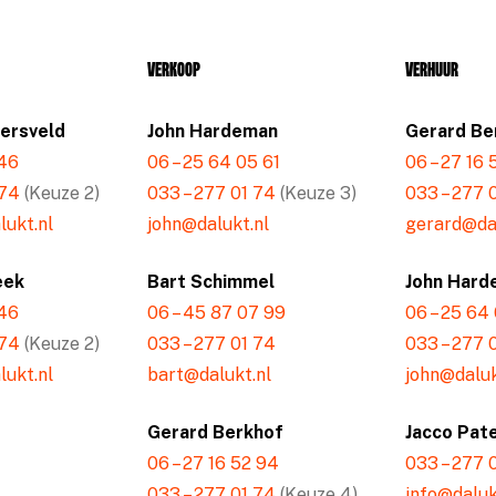
Verkoop
Verhuur
mersveld
John Hardeman
Gerard Be
 46
06 – 25 64 05 61
06 – 27 16
 74
(Keuze 2)
033 – 277 01 74
(Keuze 3)
033 – 277 
ukt.nl
john@dalukt.nl
gerard@dal
eek
Bart Schimmel
John Hard
 46
06 – 45 87 07 99
06 – 25 64
 74
(Keuze 2)
033 – 277 01 74
033 – 277 
ukt.nl
bart@dalukt.nl
john@daluk
Gerard Berkhof
Jacco Pat
06 – 27 16 52 94
033 – 277 
033 – 277 01 74
(Keuze 4)
info@daluk