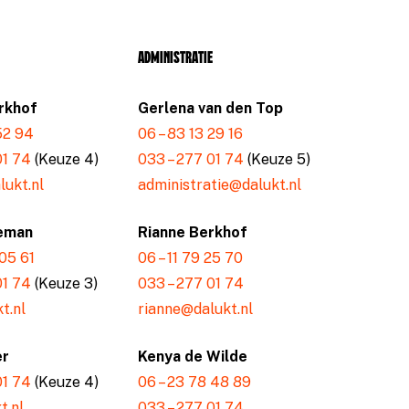
Administratie
rkhof
Gerlena van den Top
 52 94
06 – 83 13 29 16
01 74
(Keuze 4)
033 – 277 01 74
(Keuze 5)
ukt.nl
administratie@dalukt.nl
eman
Rianne Berkhof
 05 61
06 – 11 79 25 70
01 74
(Keuze 3)
033 – 277 01 74
t.nl
rianne@dalukt.nl
er
Kenya de Wilde
01 74
(Keuze 4)
06 – 23 78 48 89
t.nl
033 – 277 01 74