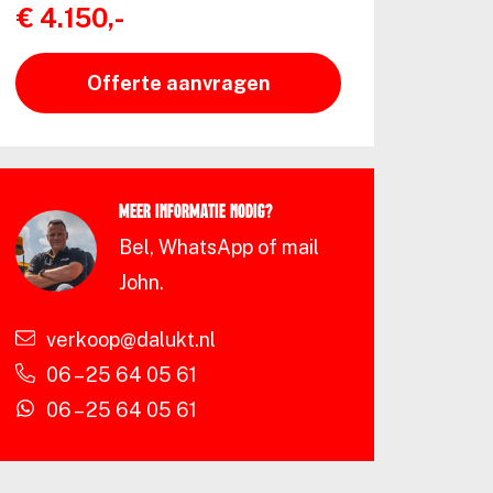
€ 4.150,-
Offerte aanvragen
Meer informatie nodig?
Bel, WhatsApp of mail
John.
verkoop@dalukt.nl
06 – 25 64 05 61
06 – 25 64 05 61