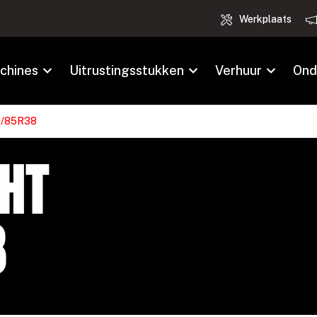
Werkplaats
chines
Uitrustingsstukken
Verhuur
Ond
0/85R38
ht
8