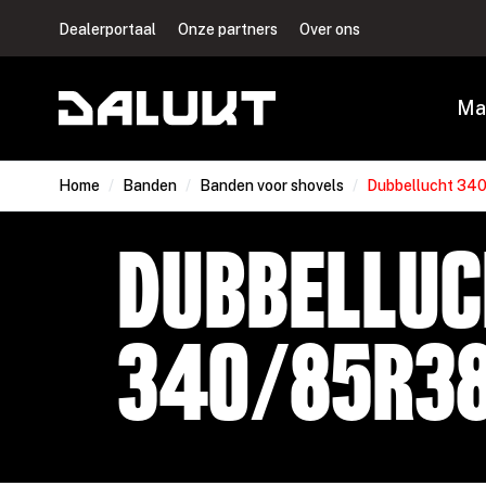
Dealerportaal
Onze partners
Over ons
Ma
Home
/
Banden
/
Banden voor shovels
/
Dubbellucht 34
Dubbelluc
340/85R3