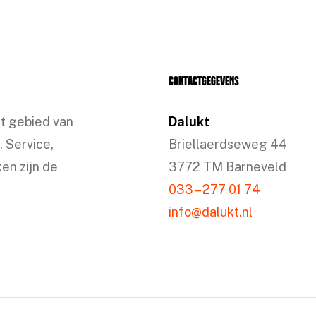
Contactgegevens
et gebied van
Dalukt
. Service,
Briellaerdseweg 44
en zijn de
3772 TM Barneveld
033 – 277 01 74
info@dalukt.nl