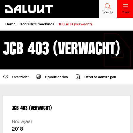
Zoeken
Menu
Home
/
Gebruikte machines
/
JCB 403 (verwacht)
JCB 403 (verwacht)
Overzicht
Specificaties
Offerte aanvragen
JCB 403 (verwacht)
Bouwjaar
2018