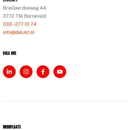
Briellaerdseweg 44
3772 TM Barneveld
033 – 277 01 74
info@dalukt.nl
Volg ons
Werkplaats