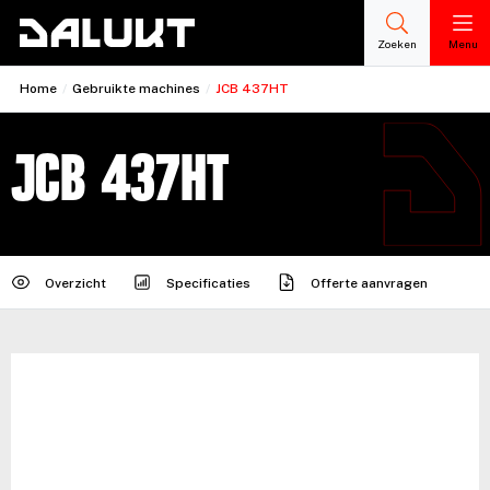
Zoeken
Menu
Home
/
Gebruikte machines
/
JCB 437HT
JCB 437HT
Overzicht
Specificaties
Offerte aanvragen