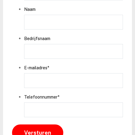
MM
Naam
slash
JJJJ
Bedrijfsnaam
E-mailadres
*
Telefoonnummer
*