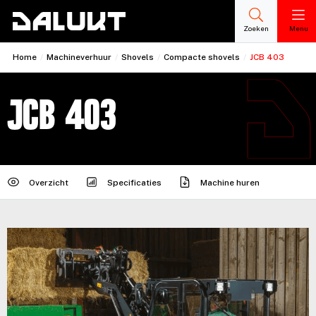
Zoeken
Menu
Home
/
Machineverhuur
/
Shovels
/
Compacte shovels
/
JCB 403
JCB 403
Overzicht
Specificaties
Machine huren