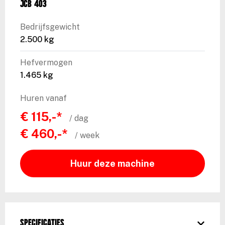
JCB 403
Bedrijfsgewicht
2.500 kg
Hefvermogen
1.465 kg
Huren vanaf
€ 115,-*
/ dag
€ 460,-*
/ week
Huur deze machine
Specificaties