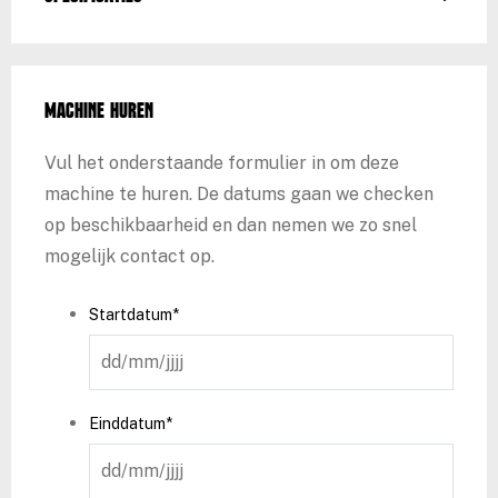
Machine huren
Vul het onderstaande formulier in om deze
machine te huren. De datums gaan we checken
op beschikbaarheid en dan nemen we zo snel
mogelijk contact op.
Startdatum
*
DD
slash
MM
Einddatum
*
slash
DD
JJJJ
slash