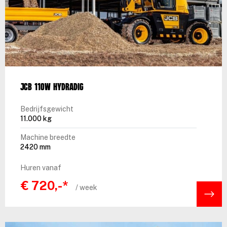
JCB 110W Hydradig
Bedrijfsgewicht
11.000 kg
Machine breedte
2420 mm
Huren vanaf
€ 720,-*
/ week