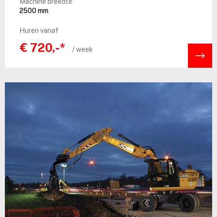
Machine breedte
2500 mm
Huren vanaf
€ 720,-*
/ week