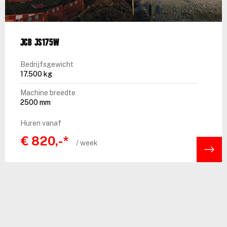
JCB JS175W
Bedrijfsgewicht
17.500 kg
Machine breedte
2500 mm
Huren vanaf
€ 820,-*
/ week