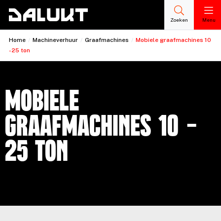
Zoeken
Menu
Home
/
Machineverhuur
/
Graafmachines
/
Mobiele graafmachines 10
- 25 ton
Mobiele
graafmachines 10 -
25 ton