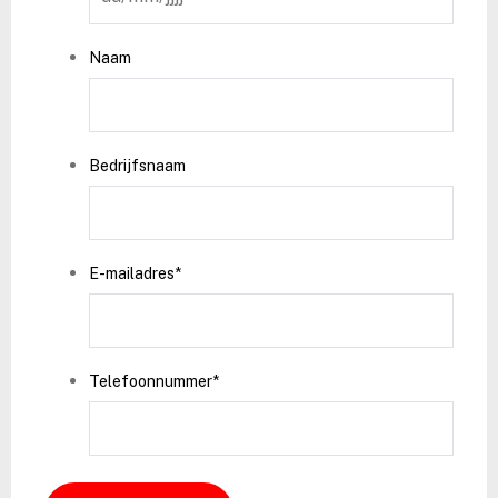
slash
MM
Naam
slash
JJJJ
Bedrijfsnaam
E-mailadres
*
Telefoonnummer
*