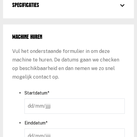
Specificaties
Machine huren
Vul het onderstaande formulier in om deze
machine te huren. De datums gaan we checken
op beschikbaarheid en dan nemen we zo snel
mogelijk contact op.
Startdatum
*
DD
slash
MM
Einddatum
*
slash
DD
JJJJ