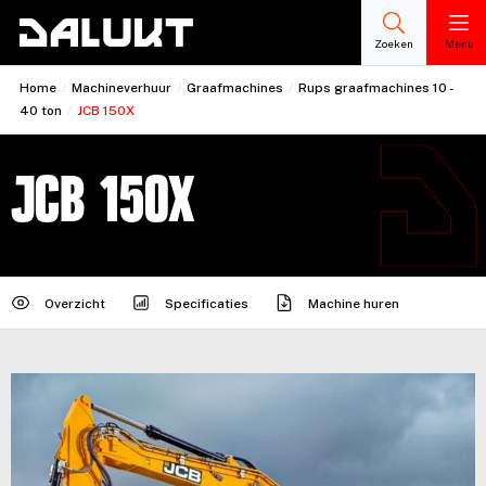
Zoeken
Menu
Home
/
Machineverhuur
/
Graafmachines
/
Rups graafmachines 10 -
40 ton
/
JCB 150X
JCB 150X
Overzicht
Specificaties
Machine huren