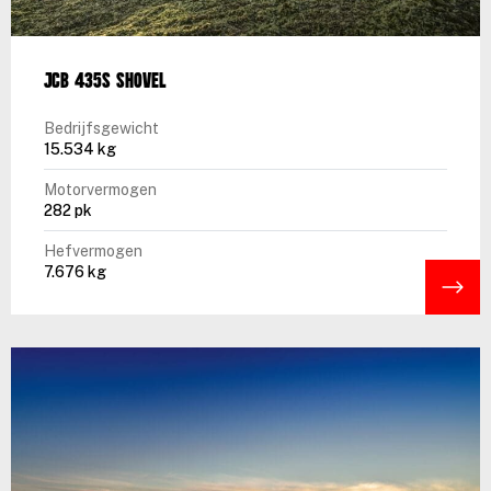
JCB 435S shovel
Bedrijfsgewicht
15.534 kg
Motorvermogen
282 pk
Hefvermogen
7.676 kg