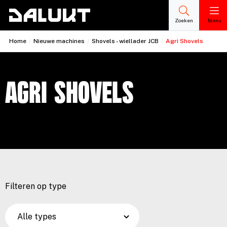
Zoeken
Menu
Home
/
Nieuwe machines
/
Shovels - wiellader JCB
/
Agri Shovels
Agri Shovels
Filteren op type