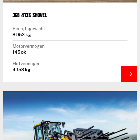
JCB 413S shovel
Bedrijfsgewicht
8.953 kg
Motorvermogen
145 pk
Hefvermogen
4.158 kg