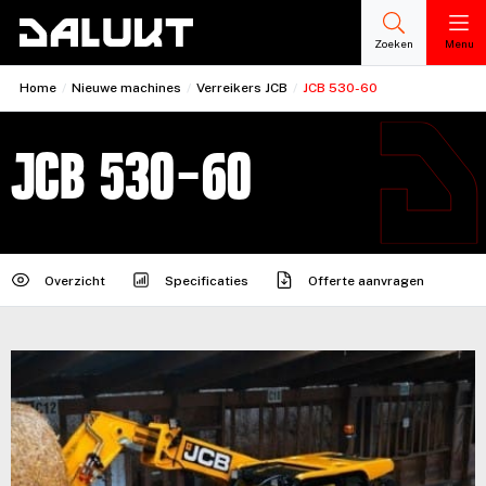
Zoeken
Menu
Home
/
Nieuwe machines
/
Verreikers JCB
/
JCB 530-60
JCB 530-60
Overzicht
Specificaties
Offerte aanvragen