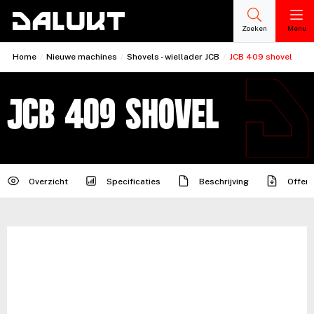
Zoeken
Menu
Home
/
Nieuwe machines
/
Shovels - wiellader JCB
/
JCB 409 shovel
JCB 409 shovel
Overzicht
Specificaties
Beschrijving
Offert