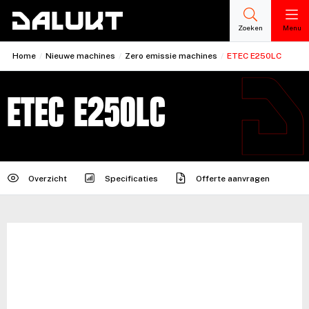
Zoeken
Menu
Home
/
Nieuwe machines
/
Zero emissie machines
/
ETEC E250LC
ETEC E250LC
Overzicht
Specificaties
Offerte aanvragen