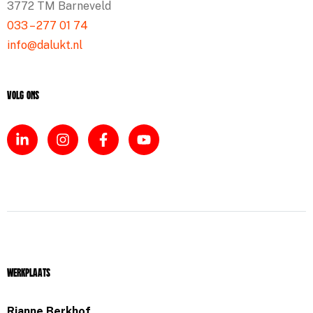
3772 TM Barneveld
033 – 277 01 74
info@dalukt.nl
Volg ons
Werkplaats
Rianne Berkhof