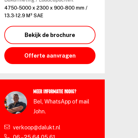
4750-5000 x 2300 x 900-800 mm /
13.3-12.9 M³ SAE
Bekijk de brochure
Offerte aanvragen
Meer informatie nodig?
Bel, WhatsApp of mail
John.
verkoop@dalukt.nl
06 – 25 64 05 61