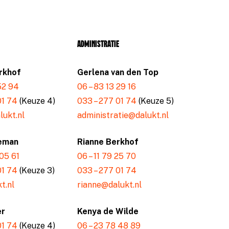
Administratie
rkhof
Gerlena van den Top
 52 94
06 – 83 13 29 16
01 74
(Keuze 4)
033 – 277 01 74
(Keuze 5)
ukt.nl
administratie@dalukt.nl
eman
Rianne Berkhof
 05 61
06 – 11 79 25 70
01 74
(Keuze 3)
033 – 277 01 74
t.nl
rianne@dalukt.nl
er
Kenya de Wilde
01 74
(Keuze 4)
06 – 23 78 48 89