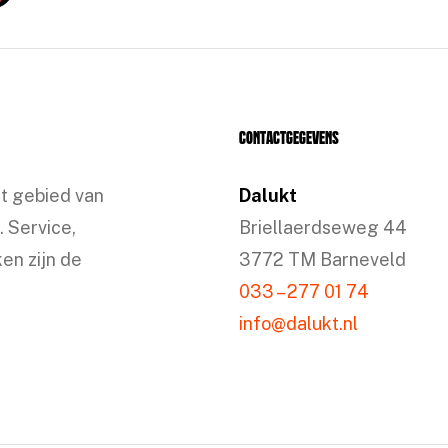
Contactgegevens
et gebied van
Dalukt
. Service,
Briellaerdseweg 44
en zijn de
3772 TM Barneveld
033 – 277 01 74
info@dalukt.nl