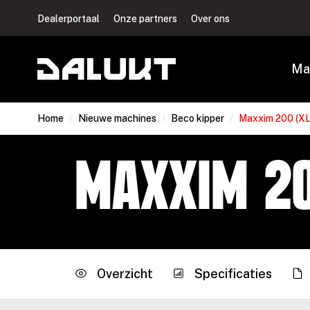
Dealerportaal
Onze partners
Over ons
Ma
Home
/
Nieuwe machines
/
Beco kipper
/
Maxxim 200 (XL
Maxxim 20
Overzicht
Specificaties