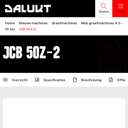
Zoeken
Menu
Home
/
Nieuwe machines
/
Graafmachines
/
Midi graafmachines 4.5 -
10 ton
/
JCB 50Z-2
JCB 50Z-2
Overzicht
Specificaties
Beschrijving
Offert