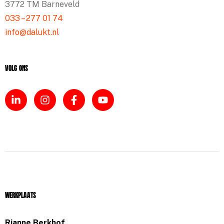
3772 TM Barneveld
033 – 277 01 74
info@dalukt.nl
Volg ons
Werkplaats
Rianne Berkhof