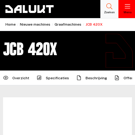
Zoeken
Menu
Home
/
Nieuwe machines
/
Graafmachines
/
JCB 420X
JCB 420X
Overzicht
Specificaties
Beschrijving
Offert