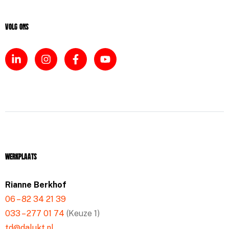
Volg ons
Werkplaats
Rianne Berkhof
06 – 82 34 21 39
033 – 277 01 74
(Keuze 1)
td@dalukt.nl