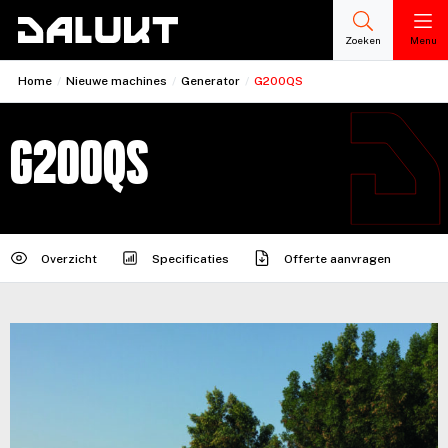
Zoeken
Menu
Home
/
Nieuwe machines
/
Generator
/
G200QS
G200QS
Overzicht
Specificaties
Offerte aanvragen