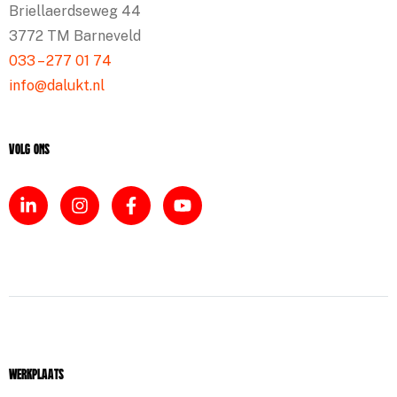
Briellaerdseweg 44
3772 TM Barneveld
033 – 277 01 74
info@dalukt.nl
Volg ons
Werkplaats