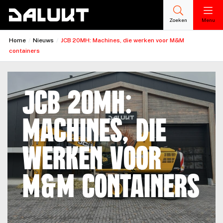
Zoeken
Menu
Home
/
Nieuws
/
JCB 20MH: Machines, die werken voor M&M
containers
JCB 20MH:
Machines, die
werken voor
M&M containers