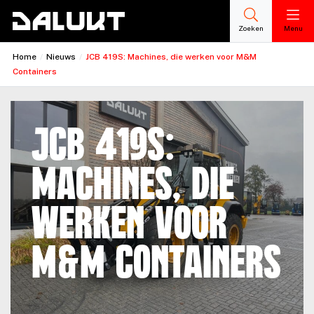
Zoeken
Menu
Home
/
Nieuws
/
JCB 419S: Machines, die werken voor M&M
Containers
JCB 419S:
Machines, die
werken voor
M&M Containers