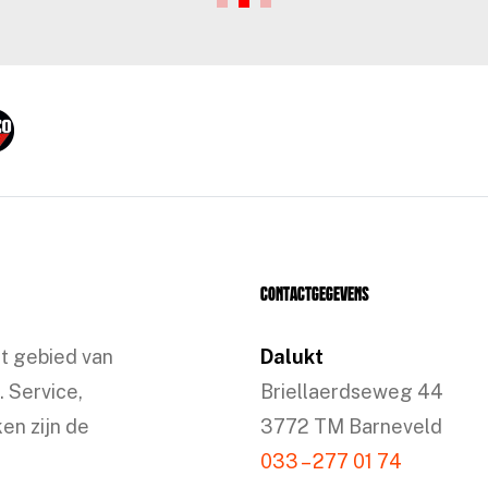
Contactgegevens
et gebied van
Dalukt
. Service,
Briellaerdseweg 44
en zijn de
3772 TM Barneveld
033 – 277 01 74