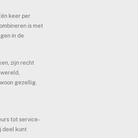
Eén keer per
 combineren is met
ngen in de
en, zijn recht
nwereld,
ewoon gezellig.
urs tot service-
j deel kunt