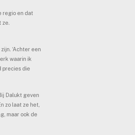
 regio en dat
t ze.
zijn. ‘Achter een
erk waarin ik
 precies die
Bij Dalukt geven
n zo laat ze het,
ng, maar ook de