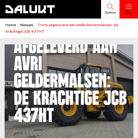
Zoeken
Menu
Trots
Home
/
Nieuws
/
Trots afgeleverd aan AVRI Geldermalsen: de
krachtige JCB 437HT
afgeleverd aan
AVRI
Geldermalsen:
de krachtige JCB
437HT