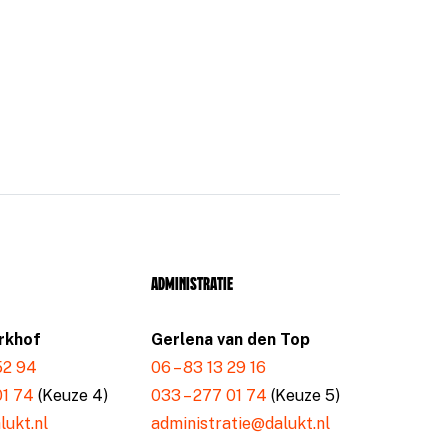
Administratie
rkhof
Gerlena van den Top
 52 94
06 – 83 13 29 16
01 74
(Keuze 4)
033 – 277 01 74
(Keuze 5)
ukt.nl
administratie@dalukt.nl