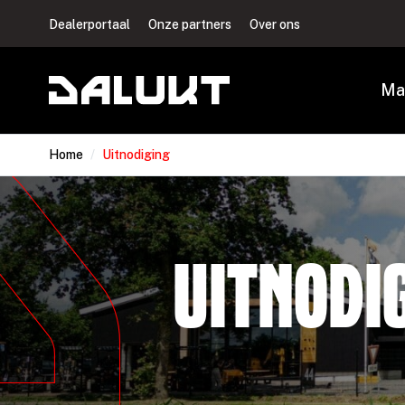
Dealerportaal
Onze partners
Over ons
Ma
Home
/
Uitnodiging
Uitnodi