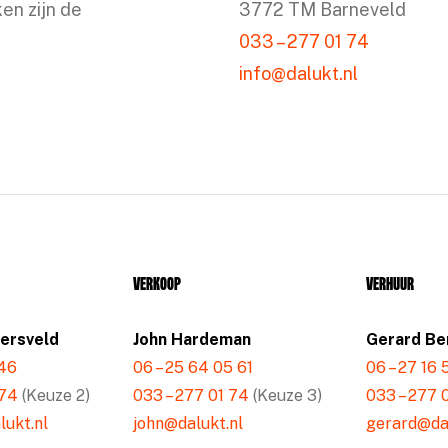
en zijn de
3772 TM Barneveld
033 – 277 01 74
info@dalukt.nl
Verkoop
Verhuur
mersveld
John Hardeman
Gerard Be
 46
06 – 25 64 05 61
06 – 27 16
 74
(Keuze 2)
033 – 277 01 74
(Keuze 3)
033 – 277 
ukt.nl
john@dalukt.nl
gerard@dal