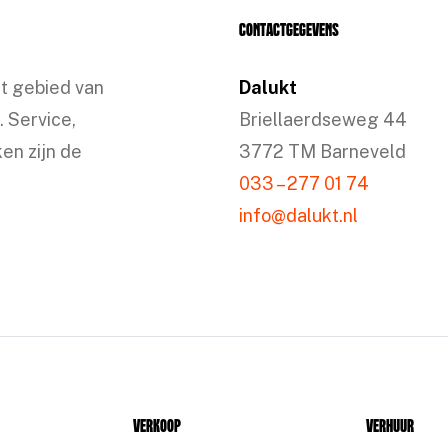
Contactgegevens
et gebied van
Dalukt
. Service,
Briellaerdseweg 44
en zijn de
3772 TM Barneveld
033 – 277 01 74
info@dalukt.nl
Verkoop
Verhuur