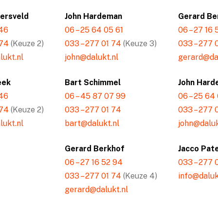
mersveld
John Hardeman
Gerard Be
 46
06 – 25 64 05 61
06 – 27 16
 74
(Keuze 2)
033 – 277 01 74
(Keuze 3)
033 – 277 
ukt.nl
john@dalukt.nl
gerard@dal
eek
Bart Schimmel
John Hard
 46
06 – 45 87 07 99
06 – 25 64
 74
(Keuze 2)
033 – 277 01 74
033 – 277 
ukt.nl
bart@dalukt.nl
john@daluk
Gerard Berkhof
Jacco Pat
06 – 27 16 52 94
033 – 277 
033 – 277 01 74
(Keuze 4)
info@daluk
gerard@dalukt.nl