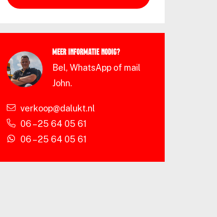
Meer informatie nodig?
Bel, WhatsApp of mail
John.
verkoop@dalukt.nl
06 – 25 64 05 61
06 – 25 64 05 61