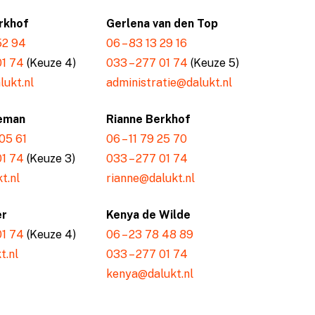
rkhof
Gerlena van den Top
 52 94
06 – 83 13 29 16
01 74
(Keuze 4)
033 – 277 01 74
(Keuze 5)
ukt.nl
administratie@dalukt.nl
eman
Rianne Berkhof
 05 61
06 – 11 79 25 70
01 74
(Keuze 3)
033 – 277 01 74
t.nl
rianne@dalukt.nl
er
Kenya de Wilde
01 74
(Keuze 4)
06 – 23 78 48 89
t.nl
033 – 277 01 74
kenya@dalukt.nl