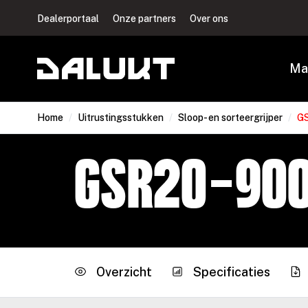
Dealerportaal
Onze partners
Over ons
Ma
Home
/
Uitrustingsstukken
/
Sloop- en sorteergrijper
/
G
GSR20-90
Overzicht
Specificaties