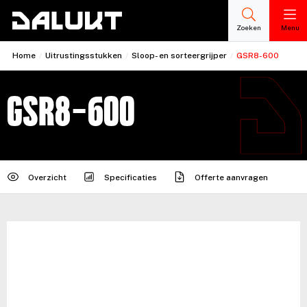
Zoeken
Menu
Home
/
Uitrustingsstukken
/
Sloop- en sorteergrijper
/
GSR8-600
GSR8-600
Overzicht
Specificaties
Offerte aanvragen