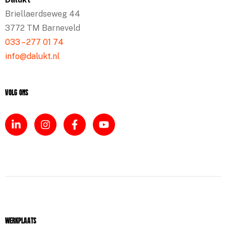
Briellaerdseweg 44
3772 TM Barneveld
033 – 277 01 74
info@dalukt.nl
Volg ons
Werkplaats