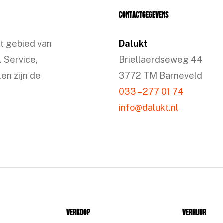
Contactgegevens
et gebied van
Dalukt
. Service,
Briellaerdseweg 44
en zijn de
3772 TM Barneveld
033 – 277 01 74
info@dalukt.nl
Verkoop
Verhuur