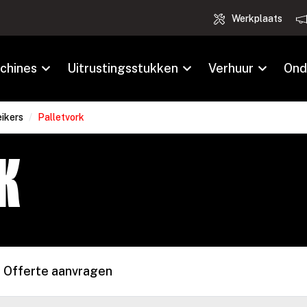
Werkplaats
chines
Uitrustingsstukken
Verhuur
Ond
eikers
/
Palletvork
k
Offerte aanvragen