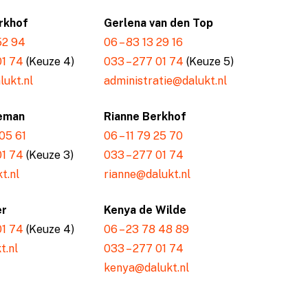
rkhof
Gerlena van den Top
 52 94
06 – 83 13 29 16
01 74
(Keuze 4)
033 – 277 01 74
(Keuze 5)
ukt.nl
administratie@dalukt.nl
eman
Rianne Berkhof
 05 61
06 – 11 79 25 70
01 74
(Keuze 3)
033 – 277 01 74
t.nl
rianne@dalukt.nl
er
Kenya de Wilde
01 74
(Keuze 4)
06 – 23 78 48 89
t.nl
033 – 277 01 74
kenya@dalukt.nl