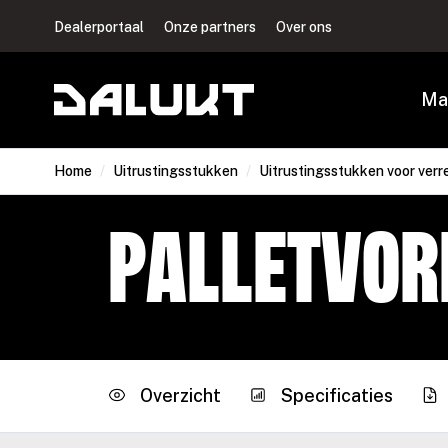
Dealerportaal
Onze partners
Over ons
Ma
Home
/
Uitrustingsstukken
/
Uitrustingsstukken voor verr
Palletvor
Overzicht
Specificaties