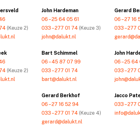
mersveld
John Hardeman
Gerard Be
 46
06 – 25 64 05 61
06 – 27 16
 74
(Keuze 2)
033 – 277 01 74
(Keuze 3)
033 – 277 
ukt.nl
john@dalukt.nl
gerard@dal
eek
Bart Schimmel
John Hard
 46
06 – 45 87 07 99
06 – 25 64
 74
(Keuze 2)
033 – 277 01 74
033 – 277 
ukt.nl
bart@dalukt.nl
john@daluk
Gerard Berkhof
Jacco Pat
06 – 27 16 52 94
033 – 277 
033 – 277 01 74
(Keuze 4)
info@daluk
gerard@dalukt.nl