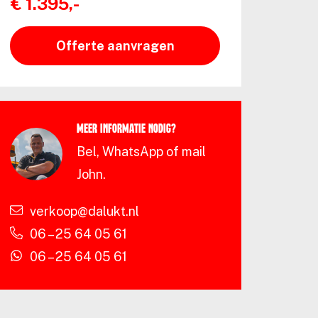
€ 1.395,-
Offerte aanvragen
Meer informatie nodig?
Bel, WhatsApp of mail
John.
verkoop@dalukt.nl
06 – 25 64 05 61
06 – 25 64 05 61