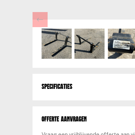
Specificaties
Offerte aanvragen
Vraag een vrijblijvende offerte aan v