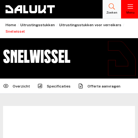
Zoeken
Menu
Home
/
Uitrustingsstukken
/
Uitrustingsstukken voor verreikers
/
Snelwissel
Snelwissel
Overzicht
Specificaties
Offerte aanvragen