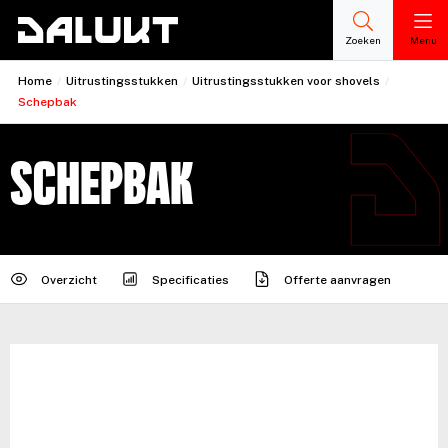
Zoeken
Menu
Home
/
Uitrustingsstukken
/
Uitrustingsstukken voor shovels
/
Schepbak
Schepbak
Overzicht
Specificaties
Offerte aanvragen