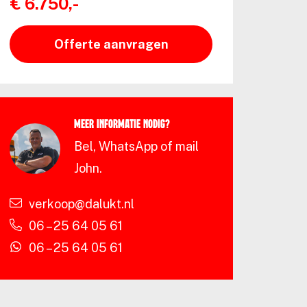
€ 6.750,-
Offerte aanvragen
Meer informatie nodig?
Bel, WhatsApp of mail
John.
verkoop@dalukt.nl
06 – 25 64 05 61
06 – 25 64 05 61