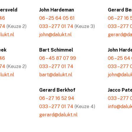
mersveld
John Hardeman
Gerard Be
 46
06 – 25 64 05 61
06 – 27 16
 74
(Keuze 2)
033 – 277 01 74
(Keuze 3)
033 – 277 
ukt.nl
john@dalukt.nl
gerard@dal
eek
Bart Schimmel
John Hard
 46
06 – 45 87 07 99
06 – 25 64
 74
(Keuze 2)
033 – 277 01 74
033 – 277 
ukt.nl
bart@dalukt.nl
john@daluk
Gerard Berkhof
Jacco Pat
06 – 27 16 52 94
033 – 277 
033 – 277 01 74
(Keuze 4)
info@daluk
gerard@dalukt.nl