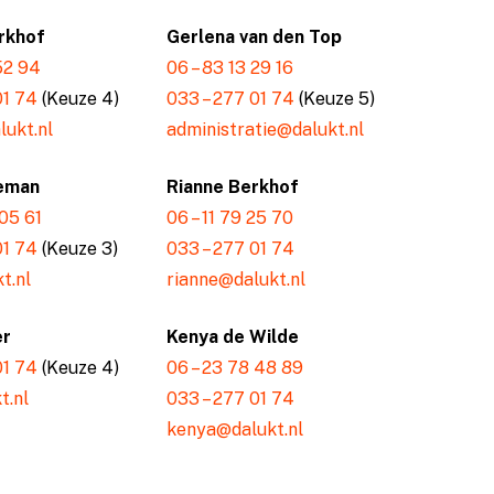
rkhof
Gerlena van den Top
 52 94
06 – 83 13 29 16
01 74
(Keuze 4)
033 – 277 01 74
(Keuze 5)
ukt.nl
administratie@dalukt.nl
eman
Rianne Berkhof
 05 61
06 – 11 79 25 70
01 74
(Keuze 3)
033 – 277 01 74
t.nl
rianne@dalukt.nl
er
Kenya de Wilde
01 74
(Keuze 4)
06 – 23 78 48 89
t.nl
033 – 277 01 74
kenya@dalukt.nl