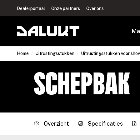
Dealerportaal
Onze partners
Over ons
Ma
Home
/
Uitrustingsstukken
/
Uitrustingsstukken voor shov
Schepbak
Overzicht
Specificaties