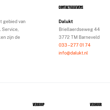
Contactgegevens
et gebied van
Dalukt
. Service,
Briellaerdseweg 44
en zijn de
3772 TM Barneveld
033 – 277 01 74
info@dalukt.nl
Verkoop
Verhuur