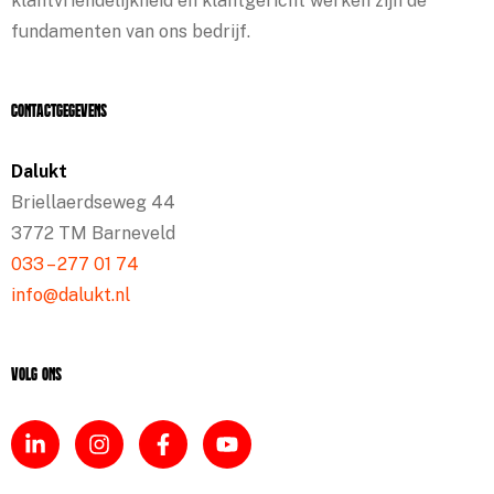
klantvriendelijkheid en klantgericht werken zijn de
fundamenten van ons bedrijf.
Contactgegevens
Dalukt
Briellaerdseweg 44
3772 TM Barneveld
033 – 277 01 74
info@dalukt.nl
Volg ons