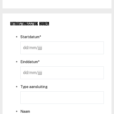
Uitrustingsstuk huren
Startdatum
*
DD
slash
MM
Einddatum
*
slash
DD
JJJJ
slash
MM
Type aansluiting
slash
JJJJ
Naam