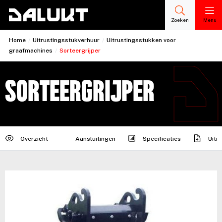
Zoeken
Menu
Home
/
Uitrustingsstukverhuur
/
Uitrustingsstukken voor
graafmachines
/
Sorteergrijper
Sorteergrijper
Overzicht
Aansluitingen
Specificaties
Uitr