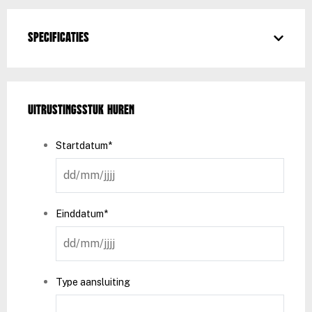
Specificaties
Uitrustingsstuk huren
Startdatum
*
DD
slash
MM
Einddatum
*
slash
DD
JJJJ
slash
MM
Type aansluiting
slash