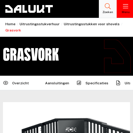
Zoeken
Menu
Home
/
Uitrustingsstukverhuur
/
Uitrustingsstukken voor shovels
/
Grasvork
Grasvork
Overzicht
Aansluitingen
Specificaties
Uitr