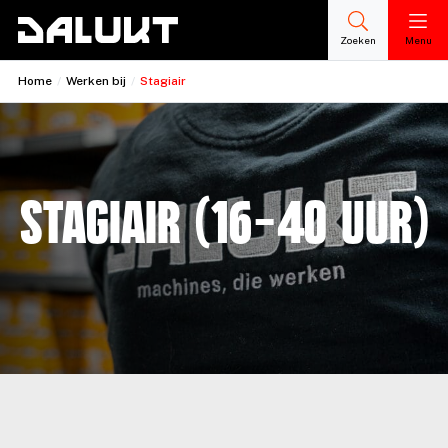
Zoeken
Menu
Home
/
Werken bij
/
Stagiair
Stagiair (16-40 uur)